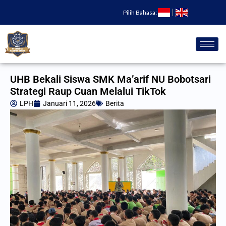
Lewati
|
Pilih Bahasa:
ke
konten
UHB Bekali Siswa SMK Ma’arif NU Bobotsari
Strategi Raup Cuan Melalui TikTok
LPH
Januari 11, 2026
Berita