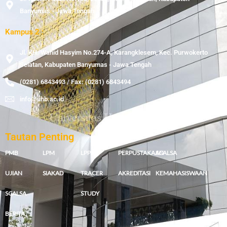
Banyumas - Jawa Tengah
Kampus 2 :
Jl. KH. Wahid Hasyim No.274-A, Karangklesem, Kec. Purwokerto
Selatan, Kabupaten Banyumas - Jawa Tengah
(0281) 6843493 / Fax: (0281) 6843494
info@uhb.ac.id
Tautan Penting
PMB
LPM
LPPM
PERPUSTAKAAN
SCALSA
UJIAN
SIAKAD
TRACER
AKREDITASI
KEMAHASISWAAN
SCALSA
STUDY
BERITA