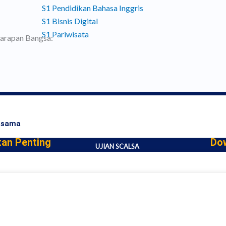
S1 Pendidikan Bahasa Inggris
S1 Bisnis Digital
S1 Pariwisata
Harapan Bangsa:
asama
tan Penting
Do
UJIAN SCALSA
SIAKAD
TRACER STUDY
AKREDITASI
USTAKAAN