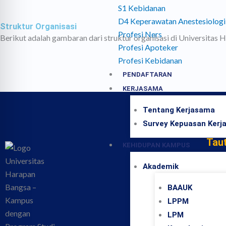
S1 Kebidanan
D4 Keperawatan Anestesiologi
Struktur Organisasi
Profesi Ners
Berikut adalah gambaran dari struktur organisasi di Universitas 
Profesi Apoteker
Profesi Kebidanan
PENDAFTARAN
KERJASAMA
Tentang Kerjasama
Survey Kepuasan Kerj
Tau
KEHIDUPAN KAMPUS
PMB
Akademik
LPM
BAAUK
LPPM
LPPM
LPM
PERP