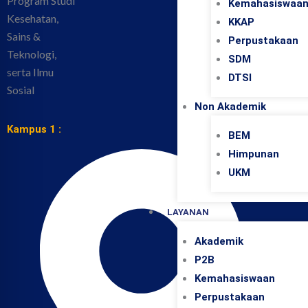
Kemahasiswaa
SCAL
KKAP
Perpustakaan
KEMA
SDM
DTSI
Non Akademik
Kampus 1 :
BEM
Himpunan
UKM
LAYANAN
Akademik
P2B
Kemahasiswaan
Perpustakaan