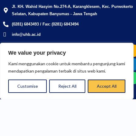
Jl. KH. Wahid Hasyim No.274-A, Karangklesem, Kec. Purwokerto
Selatan, Kabupaten Banyumas - Jawa Tengah
(0281) 6843493 / Fax: (0281) 6843494
info@uhb.ac.id
U
W
We value your privacy
s
h
Tautan Penting
e
a
Kami menggunakan cookie untuk membantu pengunjung kami
r
t
PMB
LPM
LPPM
PERPUSTAKAAN
SCALSA
-
s
mendapatkan pengalaman terbaik di situs web kami.
g
a
UJIAN
SIAKAD
TRACER
AKREDITASI
KEMAHASISWAAN
r
p
Customise
Reject All
Accept All
a
p
SCALSA
STUDY
d
u
BERITA
a
t
UHB
e