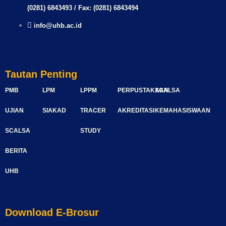
(0281) 6843493 / Fax: (0281) 6843494
info@uhb.ac.id
Tautan Penting
PMB
LPM
LPPM
PERPUSTAKAAN
SCALSA
UJIAN
SIAKAD
TRACER
AKREDITASI
KEMAHASISWAAN
SCALSA
STUDY
BERITA
UHB
Download E-Brosur