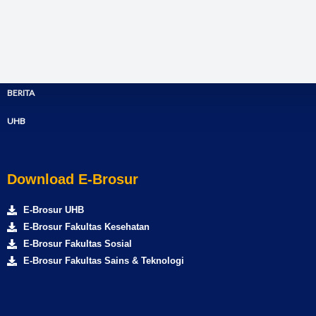
PMB
LPM
LPPM
PERPUSTAKAAN
SCALSA
UJIAN
SIAKAD
TRACER
AKREDITASI
KEMAHASISWAAN
SCALSA
STUDY
BERITA
UHB
Download E-Brosur
E-Brosur UHB
E-Brosur Fakultas Kesehatan
E-Brosur Fakultas Sosial
E-Brosur Fakultas Sains & Teknologi