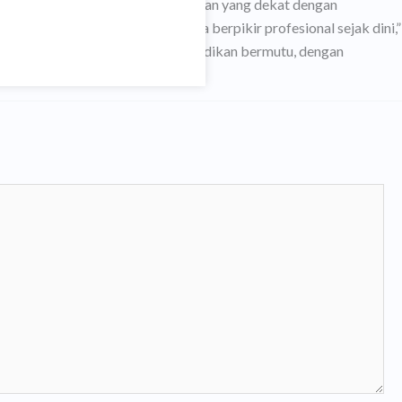
HB dalam menghadirkan pembelajaran yang dekat dengan
, tetapi juga membangun cara berpikir profesional sejak dini,”
ejahtera serta poin keempat pendidikan bermutu, dengan