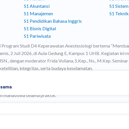
S1 Akuntansi
S1 Sistem
S1 Manajemen
S1 Teknik
S1 Pendidikan Bahasa Inggris
S1 Bisnis Digital
S1 Pariwisata
Program Studi D4 Keperawatan Anestesiologi bertema “Membangun
is, 2 Juli 2026, di Aula Gedung E, Kampus 1 UHB. Kegiatan ini me
 MSN., dengan moderator Frida Voliana, S.Kep., Ns., M.Kep. Semin
telitian, integritas, serta budaya keselamatan.
dinamis. Para peserta mengikuti pemaparan narasumber dengan ant
asama
iskusi tidak hanya membahas teori, tetapi juga menyoroti bagaima
n mahasiswa selama praktik.
najemen perioperatif sebagai rangkaian tindakan yang mencakup 
ifikasi identitas, pemeriksaan riwayat alergi, pemantauan intraop