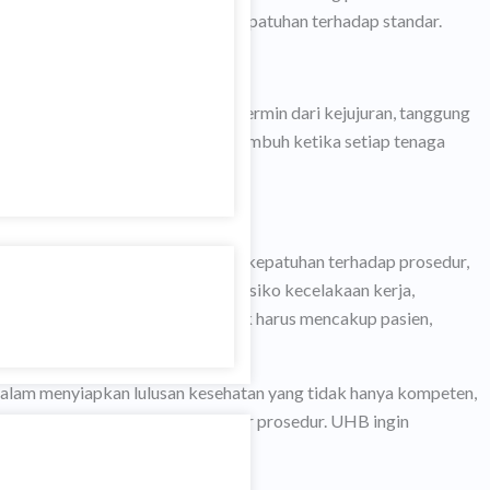
komunikasi, dokumentasi, dan kepatuhan terhadap standar.
enegaskan bahwa integritas tercermin dari kejujuran, tanggung
budaya keselamatan hanya dapat tumbuh ketika setiap tenaga
entingan lain.
logi. Ia memaparkan pentingnya kepatuhan terhadap prosedur,
up perlindungan mahasiswa dari risiko kecelakaan kerja,
selamatan dalam pendidikan klinik harus mencakup pasien,
 dalam menyiapkan lulusan kesehatan yang tidak hanya kompeten,
us menjadi budaya, bukan sekadar prosedur. UHB ingin