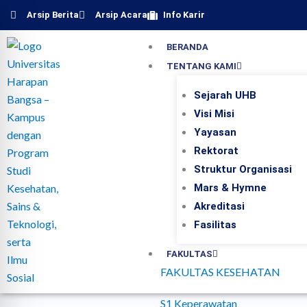
Lewati
Arsip Berita
Arsip Acara
Info Karir
ke
konten
BERANDA
TENTANG KAMI
Sejarah UHB
Visi Misi
Yayasan
Rektorat
Struktur Organisasi
Mars & Hymne
Akreditasi
Fasilitas
FAKULTAS
FAKULTAS KESEHATAN
S1 Keperawatan