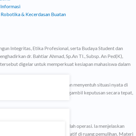
 Informasi
 Robotika & Kecerdasan Buatan
 Integritas, Etika Profesional, serta Budaya Student dan
nghadirkan dr. Bahtiar Ahmad, Sp.An TI., Subsp. An Ped(K),
ar tersebut digelar untuk memperkuat kesiapan mahasiswa dalam
usias, terutama ketika pembahasan menyentuh situasi nyata di
na calon penata anestesi harus mengambil keputusan secara tepat,
fase sebelum, selama, dan setelah operasi. Ia menjelaskan
eratif, hingga observasi pascaoperatif di ruang pemulihan. Materi