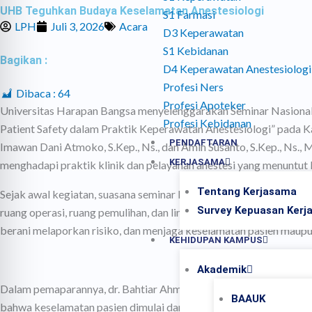
UHB Teguhkan Budaya Keselamatan Anestesiologi
S1 Farmasi
LPH
Juli 3, 2026
Acara
D3 Keperawatan
S1 Kebidanan
Bagikan :
D4 Keperawatan Anestesiologi
Profesi Ners
Dibaca :
64
Profesi Apoteker
Universitas Harapan Bangsa menyelenggarakan Seminar Nasional 
Profesi Kebidanan
Patient Safety dalam Praktik Keperawatan Anestesiologi” pada Kam
PENDAFTARAN
Imawan Dani Atmoko, S.Kep., Ns., dan Amin Susanto, S.Kep., Ns.,
KERJASAMA
menghadapi praktik klinik dan pelayanan anestesi yang menuntut ke
Tentang Kerjasama
Sejak awal kegiatan, suasana seminar berlangsung serius namun 
Survey Kepuasan Kerj
ruang operasi, ruang pemulihan, dan lingkungan praktik klinik. D
berani melaporkan risiko, dan menjaga keselamatan pasien maupu
KEHIDUPAN KAMPUS
Akademik
Dalam pemaparannya, dr. Bahtiar Ahmad menekankan pentingnya ma
BAAUK
bahwa keselamatan pasien dimulai dari pengkajian preoperatif, ver