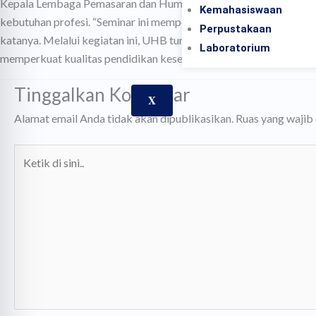
Kepala Lembaga Pemasaran dan Humas UHB, Riska Nadiya Salsabel
Kemahasiswaan
kebutuhan profesi. “Seminar ini mempertemukan mahasiswa dengan
Perpustakaan
katanya. Melalui kegiatan ini, UHB turut mendukung pencapaian 
Laboratorium
memperkuat kualitas pendidikan kesehatan yang aman, etis, dan 
Tinggalkan Komentar
X
Alamat email Anda tidak akan dipublikasikan.
Ruas yang wajib
Ketik
di
sini..