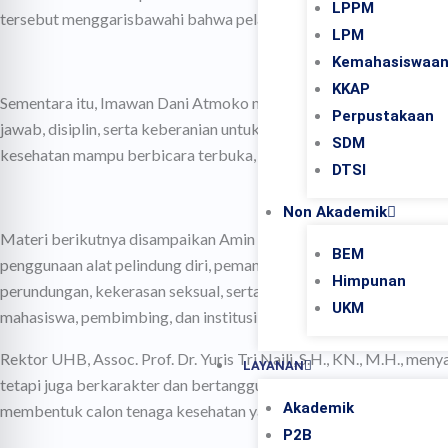
LPPM
tersebut menggarisbawahi bahwa pelayanan anestesi bukan hanya 
LPM
Kemahasiswaa
KKAP
Sementara itu, Imawan Dani Atmoko menyoroti integritas dan prof
Perpustakaan
jawab, disiplin, serta keberanian untuk menyampaikan potensi ke
SDM
kesehatan mampu berbicara terbuka, mendokumentasikan tindakan
DTSI
Non Akademik
Materi berikutnya disampaikan Amin Susanto yang membahas kese
BEM
penggunaan alat pelindung diri, pemantauan kesehatan pribadi, s
Himpunan
perundungan, kekerasan seksual, serta tantangan selama perjala
UKM
mahasiswa, pembimbing, dan institusi mitra.
Rektor UHB, Assoc. Prof. Dr. Yuris Tri Naili, S.H., KN., M.H., 
LAYANAN
tetapi juga berkarakter dan bertanggung jawab. “Dalam pendidik
Akademik
membentuk calon tenaga kesehatan yang mampu bekerja dengan ilmu
P2B