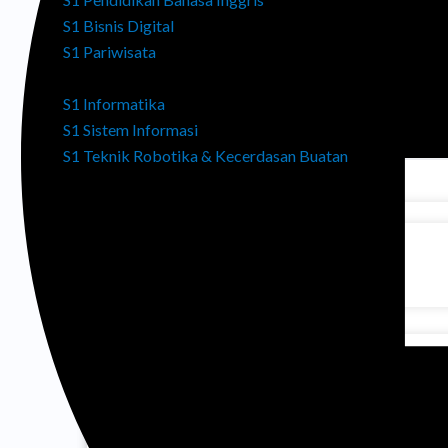
PENDAFTARAN
S1 Bisnis Digital
KERJASAMA
S1 Pariwisata
FAKULTAS SAINS & TEKNOLOGI
Tentang Kerjasama
S1 Informatika
Survey Kepuasan Kerjasama
S1 Sistem Informasi
KEHIDUPAN KAMPUS
S1 Teknik Robotika & Kecerdasan Buatan
PENDAFTARAN
Akademik
KERJASAMA
BAAUK
Tentang Kerjasama
LPPM
Survey Kepuasan Kerjasama
LPM
Kemahasiswaan
KEHIDUPAN KAMPUS
KKAP
Akademik
Perpustakaan
SDM
BAAUK
DTSI
LPPM