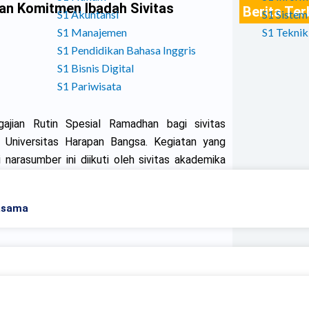
n Komitmen Ibadah Sivitas
Berita Te
S1 Akuntansi
S1 Sistem
S1 Manajemen
S1 Teknik
S1 Pendidikan Bahasa Inggris
S1 Bisnis Digital
S1 Pariwisata
ajian Rutin Spesial Ramadhan bagi sivitas
niversitas Harapan Bangsa. Kegiatan yang
arasumber ini diikuti oleh sivitas akademika
itual selama bulan suci Ramadhan. Pengajian
njaga konsistensi ibadah serta menjadikan Al
asama
i tengah berbagai aktivitas sosial seperti
ar menekankan bahwa Ramadhan merupakan
 manusia dengan Allah melalui ibadah yang
 lalai menjalankan ibadah karena kesibukan