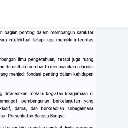
 Dr. Yuris Tri Naili, S.H., KN., M.H., menilai
 refleksi spiritual yang penting bagi sivitas
k.
kan bagian penting dalam membangun karakter
ra intelektual tetapi juga memiliki integritas
angan ilmu pengetahuan, tetapi juga ruang
ian Ramadhan membantu menanamkan nilai nilai
l yang menjadi fondasi penting dalam kehidupan
ang ditanamkan melalui kegiatan keagamaan di
emangat pembangunan berkelanjutan yang
lusif, damai, dan berkeadilan sebagaimana
tan Perserikatan Bangsa Bangsa.
ter melalui kegiatan spiritual dinilai berperan