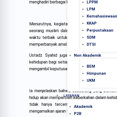
menghadiri berbagai kegiatan sosial selama bul
LPPM
LPM
Kemahasiswaa
KKAP
Menurutnya, kegiatan seperti buka bersama 
Perpustakaan
seorang muslim dalam menjalankan ibadah. Ia
waktu terbaik untuk meningkatkan kualitas spi
SDM
memperbanyak amal kebaikan.
DTSI
Ustadz Syahid juga menegaskan bahwa Al Qu
Non Akademik
kehidupan bagi setiap muslim. Nilai nilai yang
BEM
mengambil keputusan dan membentuk karakter pr
Himpunan
UKM
Ia menjelaskan bahwa seseorang yang berkom
LAYANAN
hidup akan memperoleh keberkahan dalam kehid
tidak hanya tercermin dalam membaca Al 
Akademik
mengamalkan ajaran yang terkandung di dalamnya
P2B