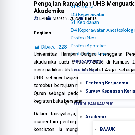
Pengajian Ramadhan UHB Menguatka
S1 Farmasi
Akademika
D3 Keperawatan
LPH
Maret 8, 2026
Berita
S1 Kebidanan
D4 Keperawatan Anestesiologi
Bagikan :
Profesi Ners
Profesi Apoteker
Dibaca :
228
Profesi Kebidanan
Universitas Harapan Bangsa menggelar Peng
akademika pada 6 Maret 2026 di Kampus 2 U
PENDAFTARAN
menghadirkan Ustadz M. Syahid Asgar sebagai n
KERJASAMA
UHB sebagai bagian dari penguatan nilai spir
Tentang Kerjasama
tersebut bertujuan mengingatkan pentingnya me
Survey Kepuasan Kerj
Quran sebagai pedoman kehidupan, termasuk d
kegiatan buka bersama.
KEHIDUPAN KAMPUS
Dalam tausiyahnya, Ustadz M. Syahid Asg
Akademik
momentum penting untuk memperkuat hubungan
konsisten. Ia mengingatkan agar umat tidak
BAAUK