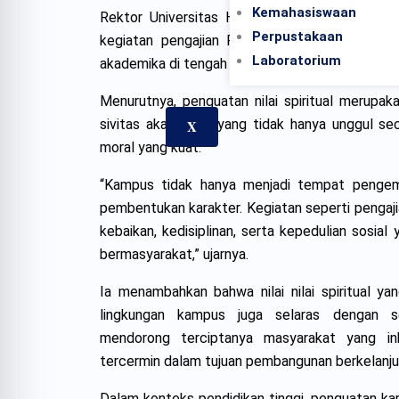
Kemahasiswaan
Rektor Universitas Harapan Bangsa, Assoc. Prof.
Perpustakaan
kegiatan pengajian Ramadhan ini menjadi ruang
Laboratorium
akademika di tengah dinamika aktivitas akademi
Menurutnya, penguatan nilai spiritual merupa
sivitas akademika yang tidak hanya unggul seca
X
moral yang kuat.
“Kampus tidak hanya menjadi tempat pengemb
pembentukan karakter. Kegiatan seperti pengaj
kebaikan, kedisiplinan, serta kepedulian sosia
bermasyarakat,” ujarnya.
Ia menambahkan bahwa nilai nilai spiritual y
lingkungan kampus juga selaras dengan s
mendorong terciptanya masyarakat yang ink
tercermin dalam tujuan pembangunan berkelanju
Dalam konteks pendidikan tinggi, penguatan karak