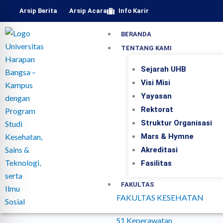
Lewati
Arsip Berita
Arsip Acara
Info Karir
ke
konten
BERANDA
TENTANG KAMI
Sejarah UHB
Visi Misi
Yayasan
Rektorat
Struktur Organisasi
Mars & Hymne
Akreditasi
Fasilitas
FAKULTAS
FAKULTAS KESEHATAN
S1 Keperawatan