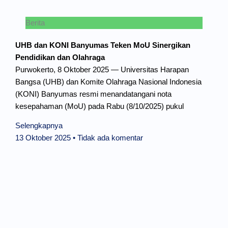
Berita
UHB dan KONI Banyumas Teken MoU Sinergikan
Pendidikan dan Olahraga
Purwokerto, 8 Oktober 2025 — Universitas Harapan
Bangsa (UHB) dan Komite Olahraga Nasional Indonesia
(KONI) Banyumas resmi menandatangani nota
kesepahaman (MoU) pada Rabu (8/10/2025) pukul
Selengkapnya
13 Oktober 2025
Tidak ada komentar