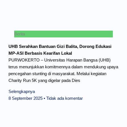
Berita
UHB Serahkan Bantuan Gizi Balita, Dorong Edukasi
MP-ASI Berbasis Kearifan Lokal
PURWOKERTO – Universitas Harapan Bangsa (UHB)
terus menunjukkan komitmennya dalam mendukung upaya
pencegahan stunting di masyarakat. Melalui kegiatan
Charity Run 5K yang digelar pada Dies
Selengkapnya
8 September 2025
Tidak ada komentar