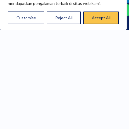
mendapatkan pengalaman terbaik di situs web kami.
UJIAN
SIAKAD
TRACER
AKREDITASI
KEMAHASISWAAN
Customise
Reject All
Accept All
SCALSA
STUDY
BERITA
UHB
Download E-Brosur
E-Brosur UHB
E-Brosur Fakultas Kesehatan
E-Brosur Fakultas Sosial
E-Brosur Fakultas Sains & Teknologi