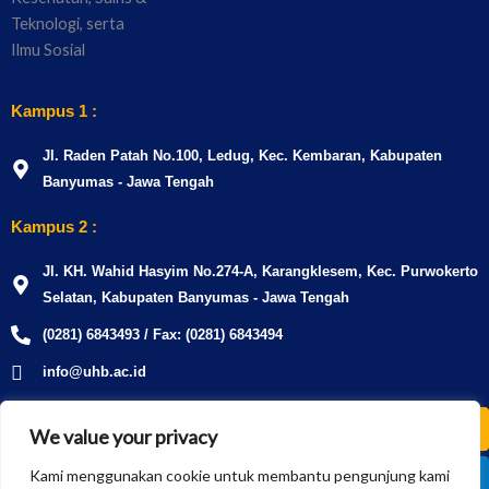
Kampus 1 :
Jl. Raden Patah No.100, Ledug, Kec. Kembaran, Kabupaten
Banyumas - Jawa Tengah
Kampus 2 :
Jl. KH. Wahid Hasyim No.274-A, Karangklesem, Kec. Purwokerto
Selatan, Kabupaten Banyumas - Jawa Tengah
(0281) 6843493 / Fax: (0281) 6843494
info@uhb.ac.id
Us
W
We value your privacy
gr
Tautan Penting
Kami menggunakan cookie untuk membantu pengunjung kami
PMB
LPM
LPPM
PERPUSTAKAAN
SCALSA