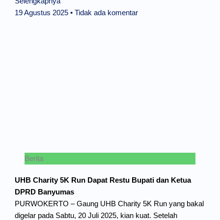
Selengkapnya
19 Agustus 2025
Tidak ada komentar
Berita
UHB Charity 5K Run Dapat Restu Bupati dan Ketua
DPRD Banyumas
PURWOKERTO – Gaung UHB Charity 5K Run yang bakal
digelar pada Sabtu, 20 Juli 2025, kian kuat. Setelah