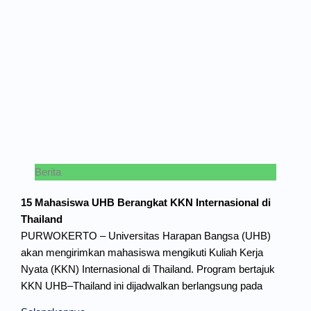
Berita
15 Mahasiswa UHB Berangkat KKN Internasional di
Thailand
PURWOKERTO – Universitas Harapan Bangsa (UHB)
akan mengirimkan mahasiswa mengikuti Kuliah Kerja
Nyata (KKN) Internasional di Thailand. Program bertajuk
KKN UHB–Thailand ini dijadwalkan berlangsung pada