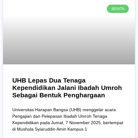
BERITA
UHB Lepas Dua Tenaga
Kependidikan Jalani Ibadah Umroh
Sebagai Bentuk Penghargaan
Universitas Harapan Bangsa (UHB) menggelar acara
Pengajian dan Pelepasan Ibadah Umroh Tenaga
Kependidikan pada Jumat, 7 November 2025, bertempat
di Mushola Syiaruddin Amin Kampus 1