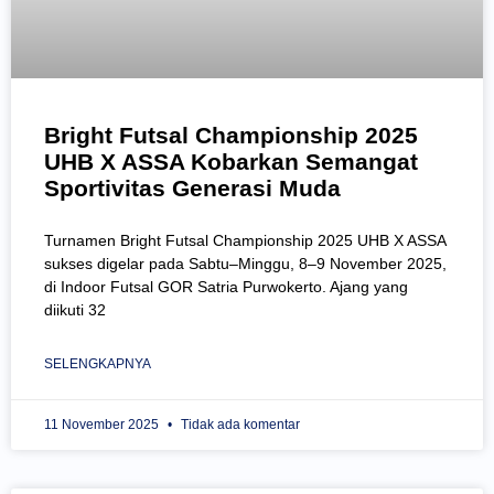
Bright Futsal Championship 2025
UHB X ASSA Kobarkan Semangat
Sportivitas Generasi Muda
Turnamen Bright Futsal Championship 2025 UHB X ASSA
sukses digelar pada Sabtu–Minggu, 8–9 November 2025,
di Indoor Futsal GOR Satria Purwokerto. Ajang yang
diikuti 32
SELENGKAPNYA
11 November 2025
Tidak ada komentar