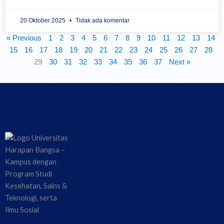
20 Oktober 2025
Tidak ada komentar
« Previous
1
2
3
4
5
6
7
8
9
10
11
12
13
14
15
16
17
18
19
20
21
22
23
24
25
26
27
28
29
30
31
32
33
34
35
36
37
Next »