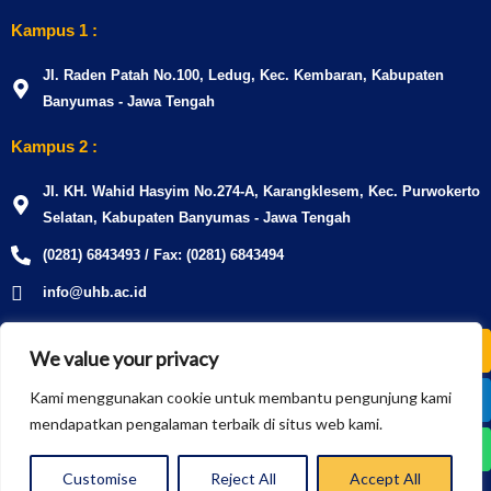
Kampus 1 :
Jl. Raden Patah No.100, Ledug, Kec. Kembaran, Kabupaten
Banyumas - Jawa Tengah
Kampus 2 :
Jl. KH. Wahid Hasyim No.274-A, Karangklesem, Kec. Purwokerto
Selatan, Kabupaten Banyumas - Jawa Tengah
(0281) 6843493 / Fax: (0281) 6843494
info@uhb.ac.id
Us
W
We value your privacy
gr
Tautan Penting
Kami menggunakan cookie untuk membantu pengunjung kami
PMB
LPM
LPPM
PERPUSTAKAAN
SCALSA
mendapatkan pengalaman terbaik di situs web kami.
UJIAN
SIAKAD
TRACER
AKREDITASI
KEMAHASISWAAN
Customise
Reject All
Accept All