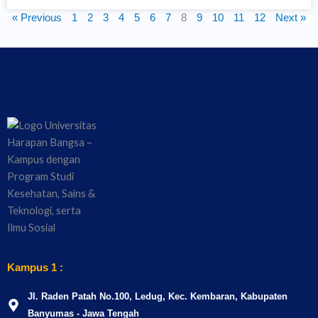
« Previous
1
2
3
4
5
6
7
8
9
10
11
12
Next »
Kampus 1 :
Jl. Raden Patah No.100, Ledug, Kec. Kembaran, Kabupaten
Banyumas - Jawa Tengah