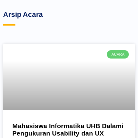
Arsip Acara
Page
Page
Page
Page
Page
Page
Page
Page
Page
Page
Page
Page
ACARA
Mahasiswa Informatika UHB Dalami
Pengukuran Usability dan UX