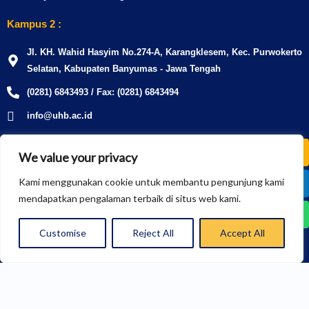
Kampus 2 :
Jl. KH. Wahid Hasyim No.274-A, Karangklesem, Kec. Purwokerto
Selatan, Kabupaten Banyumas - Jawa Tengah
(0281) 6843493 / Fax: (0281) 6843494
info@uhb.ac.id
Us
W
We value your privacy
gr
Tautan Penting
Kami menggunakan cookie untuk membantu pengunjung kami
PMB
LPM
LPPM
PERPUSTAKAAN
SCALSA
mendapatkan pengalaman terbaik di situs web kami.
UJIAN
SIAKAD
TRACER
AKREDITASI
KEMAHASISWAAN
Customise
Reject All
Accept All
SCALSA
STUDY
BERITA
UHB