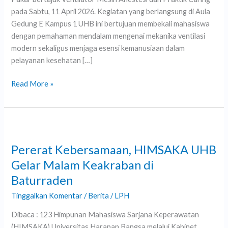
Praktik
pada Sabtu, 11 April 2026. Kegiatan yang berlangsung di Aula
Caring
Gedung E Kampus 1 UHB ini bertujuan membekali mahasiswa
dengan pemahaman mendalam mengenai mekanika ventilasi
modern sekaligus menjaga esensi kemanusiaan dalam
pelayanan kesehatan […]
Read More »
Pererat
Kebersamaan,
Pererat Kebersamaan, HIMSAKA UHB
HIMSAKA
UHB
Gelar Malam Keakraban di
Gelar
Baturraden
Malam
Tinggalkan Komentar
/
Berita
/
LPH
Keakraban
di
Dibaca : 123 Himpunan Mahasiswa Sarjana Keperawatan
Baturraden
(HIMSAKA) Universitas Harapan Bangsa melalui Kabinet