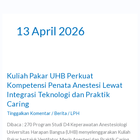
13 April 2026
Kuliah
Pakar
Kuliah Pakar UHB Perkuat
UHB
Perkuat
Kompetensi Penata Anestesi Lewat
Kompetensi
Integrasi Teknologi dan Praktik
Penata
Caring
Anestesi
Lewat
Tinggalkan Komentar
/
Berita
/
LPH
Integrasi
Dibaca : 270 Program Studi D4 Keperawatan Anestesiologi
Teknologi
Universitas Harapan Bangsa (UHB) menyelenggarakan Kuliah
dan
Pakar bertajuk Ventilator Mesin Anestesi dan Praktik Caring