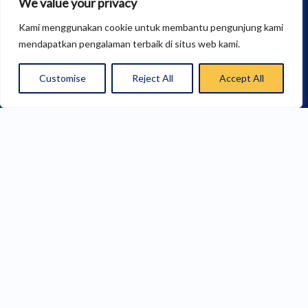
We value your privacy
Tautan Penting
Kami menggunakan cookie untuk membantu pengunjung kami
PMB
LPM
LPPM
PERPUSTAKAAN
SCALSA
mendapatkan pengalaman terbaik di situs web kami.
UJIAN
SIAKAD
TRACER
AKREDITASI
KEMAHASISWAAN
Customise
Reject All
Accept All
SCALSA
STUDY
BERITA
UHB
Download E-Brosur
E-Brosur UHB
E-Brosur Fakultas Kesehatan
E-Brosur Fakultas Sosial
E-Brosur Fakultas Sains & Teknologi