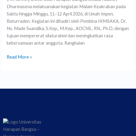
Dharmaseva melaksanakan kegiatan Malam Keakraban pada
Sabtu hingga Minggu, 11–12 April 2026, di Umah Impen,
Baturraden. Kegiatan ini dihadiri oleh Pembina HIMSAKA, Dr.
Ns. Made Suandika, S.Kep., M.Kep., AOCNS., RN., Ph.D, dengan
tujuan mempererat silaturahmi dan meningkatkan rasa
kebersamaan antar anggota. Rangkaian
Read More »